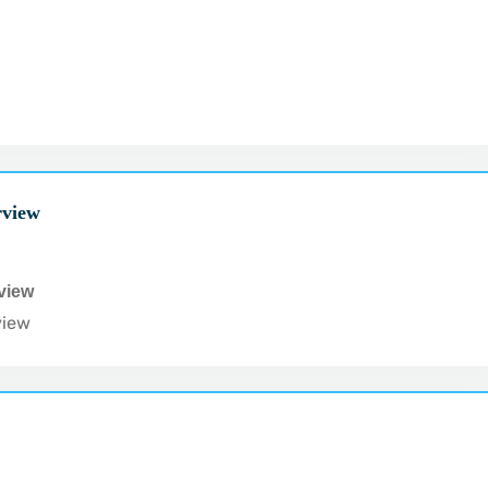
rview
rview
view