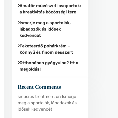
Amatőr művészeti csoportok:
a kreativitás közösségi tere
Ismerje meg a sportolók,
lábadozók és idősek
kedvencét
Feketeerdő pohárkrém –
Könnyű és finom desszert
Otthonában gyógyulna? Itt a
megoldás!
Recent Comments
sinusitis treatment
on
Ismerje
meg a sportolók, lábadozók és
idősek kedvencét