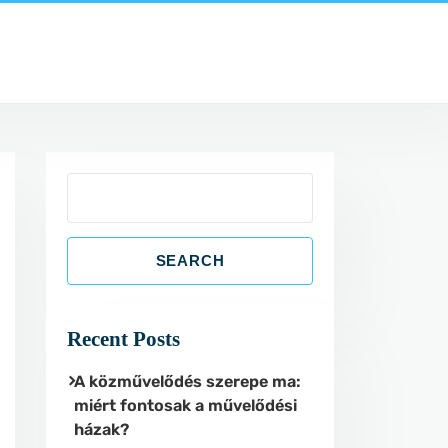
S
e
a
SEARCH
r
c
h
Recent Posts
A közművelődés szerepe ma:
miért fontosak a művelődési
házak?