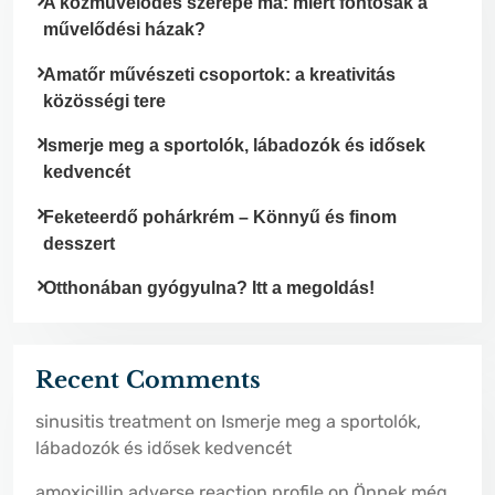
A közművelődés szerepe ma: miért fontosak a
művelődési házak?
Amatőr művészeti csoportok: a kreativitás
közösségi tere
Ismerje meg a sportolók, lábadozók és idősek
kedvencét
Feketeerdő pohárkrém – Könnyű és finom
desszert
Otthonában gyógyulna? Itt a megoldás!
Recent Comments
sinusitis treatment
on
Ismerje meg a sportolók,
lábadozók és idősek kedvencét
amoxicillin adverse reaction profile
on
Önnek még