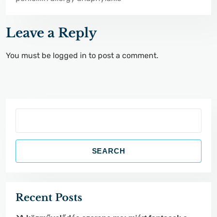
Leave a Reply
You must be
logged in
to post a comment.
S
e
a
SEARCH
r
c
h
Recent Posts